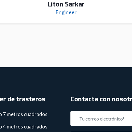
Liton Sarkar
Engineer
ler de trasteros
Contacta con nosot
o 7 metros cuadrados
o 4 metros cuadrados