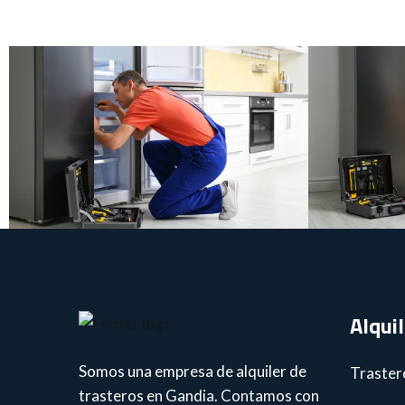
French Door
Mini Fridge
F
Alqui
Somos una empresa de alquiler de
Traster
trasteros en Gandia. Contamos con