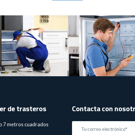
reezer
Mini Fridge
French Door
ler de trasteros
Contacta con nosot
o 7 metros cuadrados