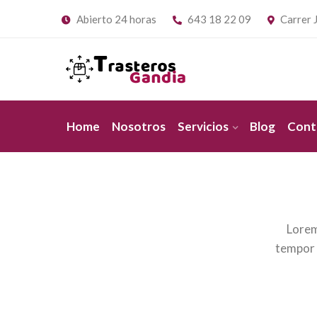
Abierto 24 horas
643 18 22 09
Carrer J
Home
Nosotros
Servicios
Blog
Cont
Lorem
tempor 
Demo Media Title 1
Dem