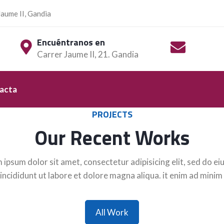
aume II, Gandia
Encuéntranos en
Carrer Jaume II, 21. Gandia
acta
PROJECTS
Our Recent Works
 ipsum dolor sit amet, consectetur adipisicing elit, sed do e
incididunt ut labore et dolore magna aliqua. it enim ad minim
o Media Title 2
Demo Media Tit
All Work