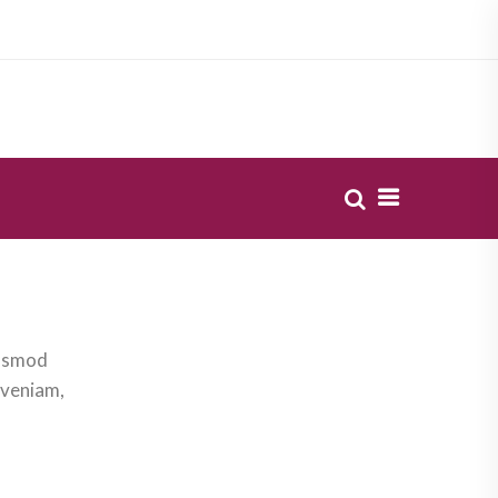
iusmod
 veniam,
le 3